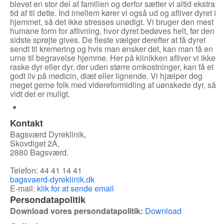
blevet en stor del af familien og derfor sætter vi altid ekstra
tid af til dette. Ind imellem kører vi også ud og afliver dyret i
hjemmet, så det ikke stresses unødigt. Vi bruger den mest
humane form for aflivning, hvor dyret bedøves helt, før den
sidste sprøjte gives. De fleste vælger derefter at få dyret
sendt til kremering og hvis man ønsker det, kan man få en
urne til begravelse hjemme. Her på klinikken afliver vi ikke
raske dyr eller dyr, der uden større omkostninger, kan få et
godt liv på medicin, diæt eller lignende. Vi hjælper dog
meget gerne folk med videreformidling af uønskede dyr, så
vidt det er muligt.
Kontakt
Bagsværd Dyreklinik,
Skovdiget 2A,
2880 Bagsværd.
Telefon:
44 41 14 41
bagsvaerd-dyreklinik.dk
E-mail:
klik for at sende email
Persondatapolitik
Download vores persondatapolitik:
Download