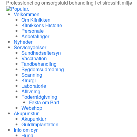
Professionel og omsorgsfuld behandling i et stressfrit miljø
Velkommen
Om Klinikken
Klinikkens Historie
Personale
Anbefalinger
Nyheder
Serviceydelser
Sundhedseftersyn
Vaccination
Tandbehandling
Sygdomsudredning
Scanning
Kirurgi
Laboratorie
Aflivning
Foderrådgivning
Fakta om Barf
Webshop
Akupunktur
Akupunktur
Guldimplantation
Info om dyr
Hund