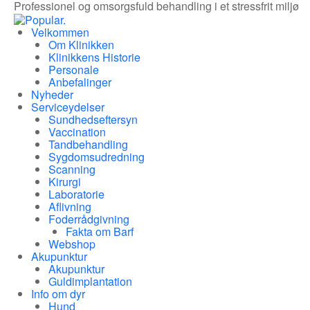
Professionel og omsorgsfuld behandling i et stressfrit miljø
Velkommen
Om Klinikken
Klinikkens Historie
Personale
Anbefalinger
Nyheder
Serviceydelser
Sundhedseftersyn
Vaccination
Tandbehandling
Sygdomsudredning
Scanning
Kirurgi
Laboratorie
Aflivning
Foderrådgivning
Fakta om Barf
Webshop
Akupunktur
Akupunktur
Guldimplantation
Info om dyr
Hund