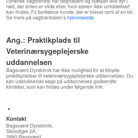
Dyrenes Vagtcentral har døgnåbent og hjælper alle dyr i
nød, der enten er vilde eller, hvor ejeren ikke umiddelbart
kan findes. Fx bortløbne hunde, der er blevet ramt af en bil.
Se mere på vagtcentralen’s
hjemmeside.
Ang.: Praktikplads til
Veterinærsygeplejerske
uddannelsen
Bagsværd Dyreklinik har ikke mulighed for at tilbyde
praktikpladser til veterinærsygeplejerske uddannelsen. Du
kan udelukkende søge på uddannelses godkendte
klinikker, som kan findes under følgende link:
Kontakt
Bagsværd Dyreklinik,
Skovdiget 2A,
2880 Bagsværd.