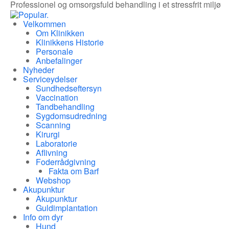
Professionel og omsorgsfuld behandling i et stressfrit miljø
Velkommen
Om Klinikken
Klinikkens Historie
Personale
Anbefalinger
Nyheder
Serviceydelser
Sundhedseftersyn
Vaccination
Tandbehandling
Sygdomsudredning
Scanning
Kirurgi
Laboratorie
Aflivning
Foderrådgivning
Fakta om Barf
Webshop
Akupunktur
Akupunktur
Guldimplantation
Info om dyr
Hund