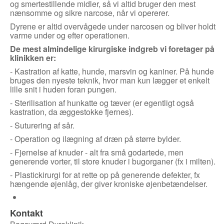
og smertestillende midler, så vi altid bruger den mest
nænsomme og sikre narcose, når vi opererer.
Dyrene er altid overvågede under narcosen og bliver holdt
varme under og efter operationen.
De mest almindelige kirurgiske indgreb vi foretager på
klinikken er:
- Kastration af katte, hunde, marsvin og kaniner. På hunde
bruges den nyeste teknik, hvor man kun lægger et enkelt
lille snit i huden foran pungen.
- Sterilisation af hunkatte og tæver (er egentligt også
kastration, da æggestokke fjernes).
- Suturering af sår.
- Operation og ilægning af dræn på større bylder.
- Fjernelse af knuder - alt fra små godartede, men
generende vorter, til store knuder i bugorganer (fx i milten).
- Plastickirurgi for at rette op på generende defekter, fx
hængende øjenlåg, der giver kroniske øjenbetændelser.
Kontakt