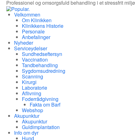
Professionel og omsorgsfuld behandling i et stressfrit miljø
Velkommen
Om Klinikken
Klinikkens Historie
Personale
Anbefalinger
Nyheder
Serviceydelser
Sundhedseftersyn
Vaccination
Tandbehandling
Sygdomsudredning
Scanning
Kirurgi
Laboratorie
Aflivning
Foderrådgivning
Fakta om Barf
Webshop
Akupunktur
Akupunktur
Guldimplantation
Info om dyr
Hund