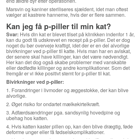
end ældre dyr efter operationen.
Marsvin og kaniner steriliseres sjældent, idet man oftest
vælger at kastrere hannerne, hvis der er flere sammen.
Kan jeg få p-piller til min kat?
Svar:
Hvis din kat er blevet tilset på klinikken indenfor 1 år,
kan du godt få udskrevet en recept på p-piller. Det er dog
noget du bør overveje kraftigt, idet der er en del alvorlige
bivirkninger ved p-piller til katte. Hvis man har en avlskat,
der senere skal have killinger, kan det være nødvendigt.
Her kan det dog også skabe problemer med vanskabte
eller dødfødte killinger og andre komplikationer. Som det
fremgår er vi ikke positivt stemt for p-piller til kat.
Bivirkninger ved p-piller:
1. Forandringer i livmoder og æggestokke, der kan blive
alvorlige.
2. Øget risiko for ondartet mælkekirtelkræft.
3. Adfærdsændringer pga. sandsynlig hovedpine og
ubehag hos katten.
4. Hvis katten kaster pillen op, kan den blive drægtig, føde
deforme unger eller få fødselskomplikationer.