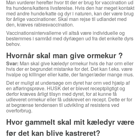
Man vurderer herefter hvor tit der er brug for vaccination ud
fra hundens/kattens livsførelse. Hvis den har meget kontakt
med andre hunde/katte og dyr i naturen, kan der være brug
for årlige vaccinationer. Skal man rejse til udlandet med
den, kræves rabiesvaccination.
Vaccinationsintervallerne vil altså være individuelle og
bestemmes i samråd med dyrlægen ud fra det enkelte dyrs
behov.
Hvornår skal man give ormekur ?
Svar:
Man skal give kæledyr ormekur hvis de har orm eller
hvis der er begrundet mistanke for det. Det kan f.eks. være
hvalpe og killinger eller katte, der fanger/æder mange mus.
Det er muligt at undersøge om dyret har orm ved hjælp af
en afføringsprøve. HUSK det er blevet receptpligtigt og
derfor kræves årligt tilsyn med dyret, for at kunne få
udleveret ormekur eller få udskrevet en recept. Dette er for
at begrænse tendensen til udvikling af resistens ved
overforbrug.
Hvor gammelt skal mit kæledyr være
før det kan blive kastreret?