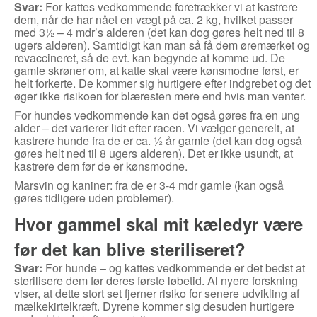
Svar:
For kattes vedkommende foretrækker vi at kastrere
dem, når de har nået en vægt på ca. 2 kg, hvilket passer
med 3½ – 4 mdr’s alderen (det kan dog gøres helt ned til 8
ugers alderen). Samtidigt kan man så få dem øremærket og
revaccineret, så de evt. kan begynde at komme ud. De
gamle skrøner om, at katte skal være kønsmodne først, er
helt forkerte. De kommer sig hurtigere efter indgrebet og det
øger ikke risikoen for blæresten mere end hvis man venter.
For hundes vedkommende kan det også gøres fra en ung
alder – det varierer lidt efter racen. Vi vælger generelt, at
kastrere hunde fra de er ca. ½ år gamle (det kan dog også
gøres helt ned til 8 ugers alderen). Det er ikke usundt, at
kastrere dem før de er kønsmodne.
Marsvin og kaniner: fra de er 3-4 mdr gamle (kan også
gøres tidligere uden problemer).
Hvor gammel skal mit kæledyr være
før det kan blive steriliseret?
Svar:
For hunde – og kattes vedkommende er det bedst at
sterilisere dem før deres første løbetid. Al nyere forskning
viser, at dette stort set fjerner risiko for senere udvikling af
mælkekirtelkræft. Dyrene kommer sig desuden hurtigere