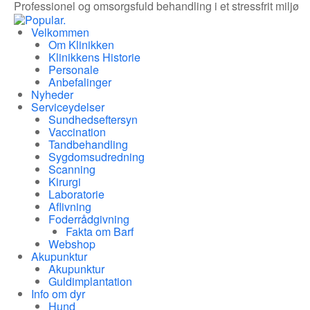
Professionel og omsorgsfuld behandling i et stressfrit miljø
Velkommen
Om Klinikken
Klinikkens Historie
Personale
Anbefalinger
Nyheder
Serviceydelser
Sundhedseftersyn
Vaccination
Tandbehandling
Sygdomsudredning
Scanning
Kirurgi
Laboratorie
Aflivning
Foderrådgivning
Fakta om Barf
Webshop
Akupunktur
Akupunktur
Guldimplantation
Info om dyr
Hund